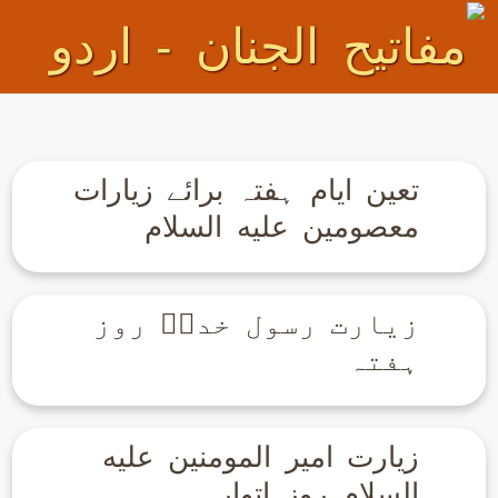
تعین ایام ہفتہ برائے زیارات
معصومین علیه السلام
زیارت رسول خداۖ روز
ہفتہ
زیارت امیر المومنین علیه
السلام روز اتوار