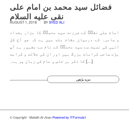
فضائل سید محمد بن امام علی
نقی علیه السلام
/
AUGUST 1, 2018
BY
SYED ALI
امام علی نقیؑ کے فرزند سید محمدؒ کا مزار بغداد
و سامرہ کے درمیان مقام بلد میں ہے کہ جو آج کل
انہی کی نسبت سے سید محمدؒ کے نام سے مشہور ہے آپ
بڑے صاحب کرامات بزرگ ہیں اور ان کی جلالت و کرامت
کا ذکر ہر خاص و عام کی زبان پر ہے۔ […]
مزید پڑھیں
© Copyright - Mafatih Al-Jinan
Powered by ITFormula1
Clo