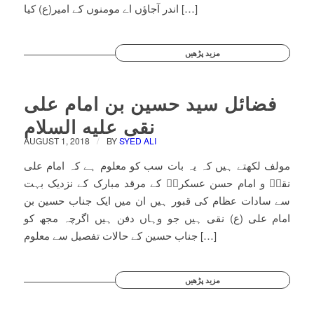
اندر آجاؤں اے مومنوں کے امیر(ع) کیا […]
مزید پڑھیں
فضائل سید حسین بن امام علی
نقی علیه السلام
/
AUGUST 1, 2018
BY
SYED ALI
مولف لکھتے ہیں کہ یہ بات سب کو معلوم ہے کہ امام علی
نقیؑ و امام حسن عسکریؑ کے مرقد مبارک کے نزدیک بہت
سے سادات عظام کی قبور ہیں ان میں ایک جناب حسین بن
امام علی (ع) نقی ہیں جو وہاں دفن ہیں اگرچہ مجھ کو
جناب حسین کے حالات تفصیل سے معلوم […]
مزید پڑھیں