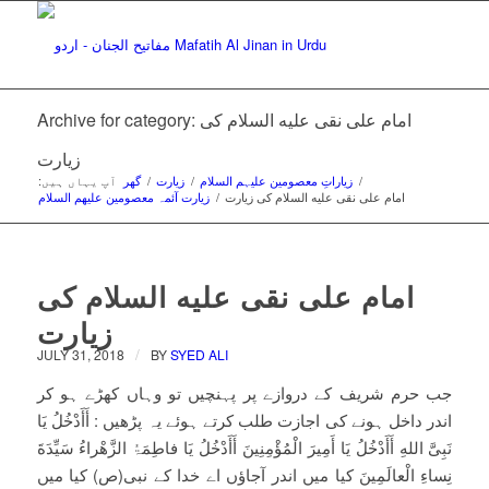
Archive for category: امام علی نقی علیه السلام کی
زیارت
/
زیاراتِ معصومین علیہم السلام
/
زیارت
/
گھر
:آپ یہاں ہیں
امام علی نقی علیه السلام کی زیارت
/
زیارت آئمہ معصومین علیهم السلام
امام علی نقی علیه السلام کی
زیارت
/
JULY 31, 2018
BY
SYED ALI
جب حرم شریف کے دروازے پر پہنچیں تو وہاں کھڑے ہو کر
اندر داخل ہونے کی اجازت طلب کرتے ہوئے یہ پڑھیں : أَأَدْخُلُ یَا
نَبِیَّ اللهِ أَأَدْخُلُ یَا أَمِیرَ الْمُؤْمِنِینَ أَأَدْخُلُ یَا فاطِمَۃُ الزَّھْراءُ سَیِّدَةَ
نِساءِ الْعالَمِینَ کیا میں اندر آجاؤں اے خدا کے نبی(ص) کیا میں