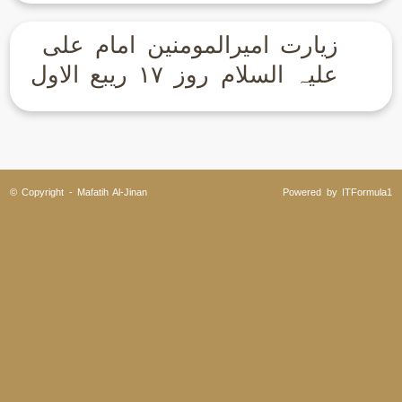
زیارت امیرالمومنین امام علی
علیہ السلام روز ۱۷ ریبع الاول
© Copyright - Mafatih Al-Jinan
Powered by ITFormula1
Clo
this
mod
My Bookmarks بُک مارکس (
0
)
Urdu Translation
اردو ترجمہ