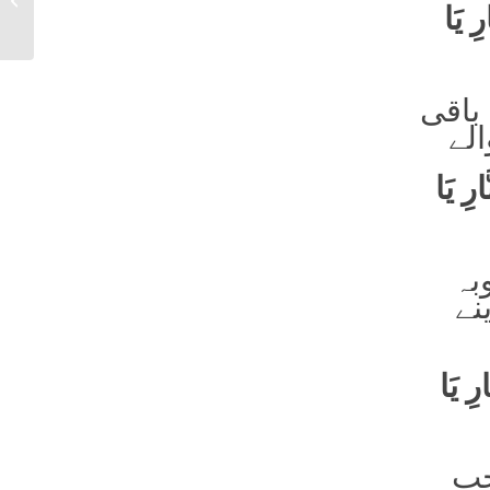
سُبْحانَکَ یَا ھَادِی، تَعالَیْتَ یَا باقِی، أَجِرْنا مِنَ النَّارِ یَا
 باقی
الے
رِ یَا
بہ
نے
رِ یَا
حب