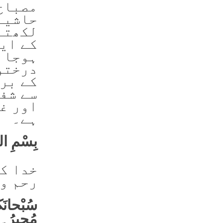
مصباح 
حاشیے
لکھتے 
کے ای
ہوجائ
درختو
کے برا
سے شف
اور غ
ہے۔
بِسْمِ ال
خدا ک
رحم وا
سُبْحانَکَ
مُجِیرُ۔