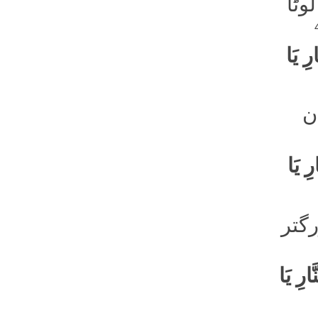
وٹا
ِ یَا
ن
ِ یَا
رگتر
ارِ یَا