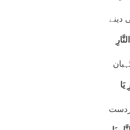
 دینے
سُبْحانَکَ یَا مُؤْمِنُ، تَعالَیْتَ یَا مُھَیْمِنُ، أَجِرْنا مِنَ النَّارِ
ہبان
 یَا
بردست
َارِ یَا