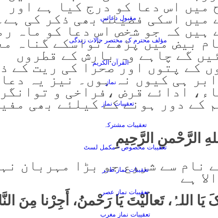
میں اس دعا کو درج کیا ہے اور
 میں اسکی فضیلت بھی ذکر کی ہے۔
مقبول دعائیں
ہیں کہ جو شخص اس دعا کو ماہ رم
ام بیض میں پڑھے تواسکے گناہ مع
مؤلف محترم کے مختصر حالات زندگی
یں گے چاہے وہ بارش کے قطروں
ں کے پتوں اور صحرا کی ریت کے ذ
القرآن الكريم
بر ہی کیوں نہ ہوں۔ نیز یہ دعا 
نماز
اء، ادائے قرض ،فراخی و توانگر
م کے دور ہونے کے کیلئے بھی مفی
تعقیبات نماز
تعقیبات مشترکہ
لهِ الرَّحْمنِ الرَّحِیمِ
تعقیبات مخصوص - مکمل لسٹ
ے نام سے شروع جو بڑا مہربان نہ
تعقیبات نماز ظہر
لا ہے
تعقیبات نماز عصر
 یَا اللہُ، تَعالَیْتَ یَا رَحْمنُ، أَجِرْنا مِنَ النَّار
تعقیبات نمازِ مغرب