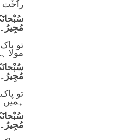
راحت پ
سُبْحانَکَ
مُجِیرُ۔
تو پاک 
مولا ہم
سُبْحانَکَ
مُجِیرُ۔
تو پاک 
ہمیں آگ
مُجِیرُ۔