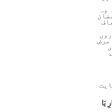
 وہ
ضان
اف
روں
مرض
ی
د
ایت
ِ یَا