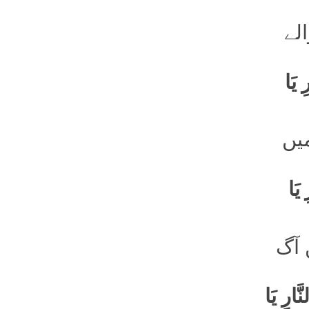
الے
 یَا
میں
سُبْحانَکَ یَا مَلِکُ، تَعالَیْتَ یَا مالِکُ أَجِرْنا مِنَ النَّارِ یَا
 آگ
سُبْحانَکَ یَا قُدُّوسُ، تَعالَیْتَ یَا سَلامُ، أَجِرْنا مِنَ النَّارِ یَا