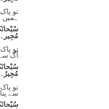
تو پاک 
ہمیں آگ
سُبْحانَکَ
مُجِیر۔
تو پاک 
آگ سے پ
مُجِیرُ۔
تو پاک 
سے پناہ