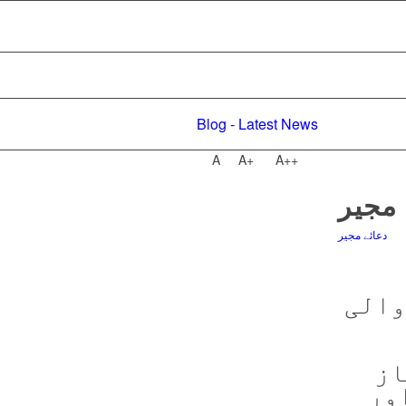
Blog - Latest News
A
A+
A++
 مجیر
دعائے مجیر
والی
از
ور