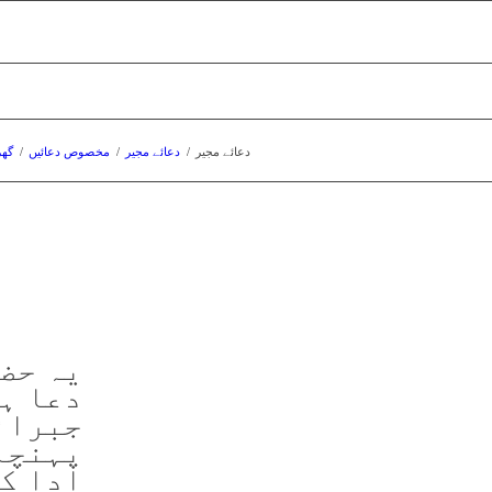
دعائے مجیر
/
دعائے مجیر
/
مخصوص دعائیں
/
گھر
یہ حض
دعا ہے
جبرائ
پہنچا
ادا کر