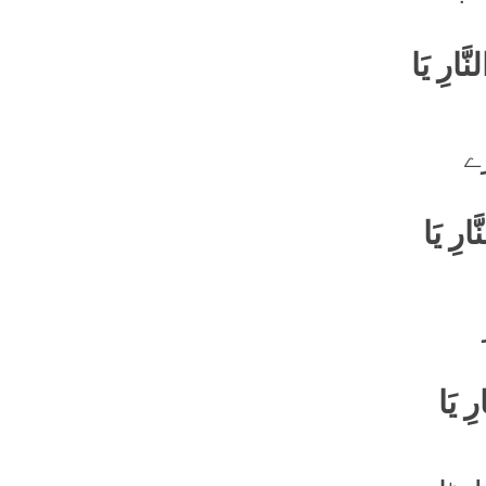
َارِ یَا
ے
ارِ یَا
سُبْحانَکَ یَا مُبْدِیَُ، تَعالَیْتَ یَا مُعِیدُ، أَجِرْنا مِنَ النَّارِ یَا