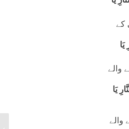
 کے
 یَا
ے والے
ارِ یَا
 والے
دعائے یستشیر