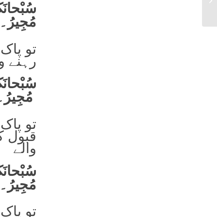
مُجِیرُ۔
تو پاک 
رہنے وا
سُبْحانَکَ
مُجِیرُ۔
تو پاک 
قبول کر
والے
سُبْحانَکَ 
مُجِیرُ۔
تو پاک 