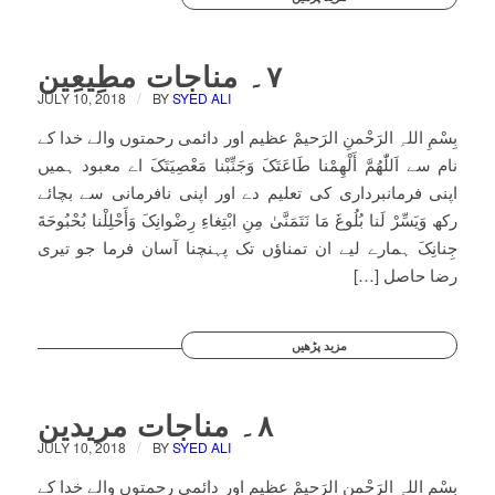
۷۔ مناجات مطِیعِین
/
JULY 10, 2018
BY
SYED ALI
بِسْمِ اللہِ الرَحْمنِ الرَحیمْ عظیم اور دائمی رحمتوں والے خدا کے
نام سے اَللّٰھُمَّ أَلْھِمْنا طَاعَتَکَ وَجَنِّبْنا مَعْصِیَتَکَ اے معبود ہمیں
اپنی فرمانبرداری کی تعلیم دے اور اپنی نافرمانی سے بچائے
رکھ وَیَسِّرْ لَنا بُلُوغَ مَا نَتَمَنَّیٰ مِنِ ابْتِغاءِ رِضْوانِکَ وَأَحْلِلْنا بُحْبُوحَةَ
جِنانِکَ ہمارے لیے ان تمناؤں تک پہنچنا آسان فرما جو تیری
رضا حاصل […]
مزید پڑھیں
۸۔ مناجات مریدین
/
JULY 10, 2018
BY
SYED ALI
بِسْمِ اللہِ الرَحْمنِ الرَحیمْ عظیم اور دائمی رحمتوں والے خدا کے