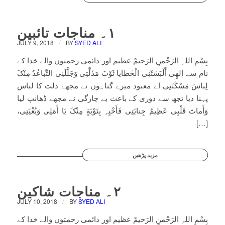
۱۔ مناجات تائبین
/
JULY 9, 2018
BY
SYED ALI
بِسْمِ اللہِ الرَحْمنِ الرَحیمْ عظیم اور دائمی رحمتوں والے خدا کے
نام سے إلھِی أَلْبَسَتْنِی الْخَطایا ثَوْبَ مَذَلَّتِی وَجَلَّلَنِی التَّباعُدُ مِنْکَ
لِباسَ مَسْکَنَتِی اے معبود میرے گناہوں نے مجھے ذلت کا لباس
پہنا دیا تجھ سے دوری کے باعث بے چارگی نے مجھے ڈھانپ لیا
وَأَماتَ قَلْبِی عَظِیمُ جِنایَتِی فَأَحْیِہِ بِتَوْبَةٍ مِنْکَ یَا أَمَلِی وَبُغْیَتِی،
[…]
مزید پڑھیں
۲۔ مناجات شاکین
/
JULY 10, 2018
BY
SYED ALI
بِسْمِ اللہِ الرَحْمنِ الرَحیمْ عظیم اور دائمی رحمتوں والے خدا کے