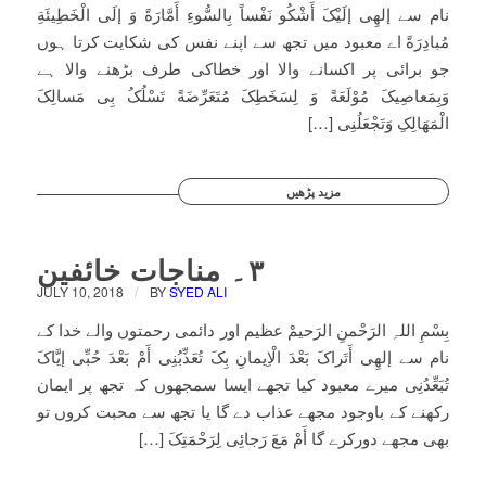
نام سے إلھِی إلَیْکَ أَشْکُو نَفْساً بِالسُّوءِ أَمَّارَةً وَ إلَی الْخَطِیئَةِ
مُبادِرَةً اے معبود میں تجھ سے اپنے نفس کی شکایت کرتا ہوں
جو برائی پر اکسانے والا اور خطاکی طرف بڑھنے والا ہے
وَبِمَعاصِیکَ مُوْلَعَةً وَ لِسَخَطِکَ مُتَعَرِّضَةً تَسْلُکُ بِی مَسالِکَ
الْمَھَالِکِ وَتَجْعَلُنِی […]
مزید پڑھیں
۳۔ مناجات خائفین
/
JULY 10, 2018
BY
SYED ALI
بِسْمِ اللہِ الرَحْمنِ الرَحیمْ عظیم اور دائمی رحمتوں والے خدا کے
نام سے إلھِی أَتَراکَ بَعْدَ الْاِیمانِ بِکَ تُعَذِّبُنِی أَمْ بَعْدَ حُبِّی إیَّاکَ
تُبَعِّدُنِی میرے معبود کیا تجھے ایسا سمجھوں کہ تجھ پر ایمان
رکھنے کے باوجود مجھے عذاب دے گا یا تجھ سے محبت کروں تو
بھی مجھے دورکرے گا أَمْ مَعَ رَجائِی لِرَحْمَتِکَ […]