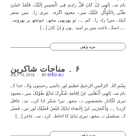
نام سے إلھِی إنْ کانَ قَلَّ زادِی فِی الْمَسِیرِ إلَیْکَ، فَلَقَدْ حَسُنَ
ظَنِّی بِالتَّوَکُّلِ عَلَیْکَ میرے معبود اگرچہ تیری راہ میں سفر
کیلئے میرا زاد راہ کم ہے تو پھربھی مجھے جوتجھ پر بھروسہ
ہے اسکے باعث میں پر امید ہوں وَ إنْ کانَ […]
مزید پڑھیں
۶ ۔ مناجات شاکرین
/
JULY 10, 2018
BY
SYED ALI
بِسْمِ اللہِ الرَحْمنِ الرَحیمْ عظیم اور دائمی رحمتوں والے خدا کے
نام سے إلھِی أَذْھَلَنِی عَنْ إقامَةِ شُکْرِکَ تَتابُعُ طَوْلِکَ میرے معبود
تیری لگاتار بخششوں نے مجھے تیرا شکر ادا کرنے سے غافل
کردیا ہے وَأَعْجَزَنِی عَنْ إِحْصَاءِ ثَنائِکَ فَیْضُ فَضْلِکَ اور تیرے فضل
کے تسلسل نے مجھے تیری ثنائ کا احاطہ کرنے سے عاجز […]
مزید پڑھیں