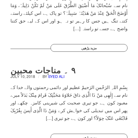
نام سے سُبْحانَکَ مَا أَضْیَقَ الطُّرُقَ عَلَی مَنْ لَمْ تَکُنْ دَلِیلَہُ، وَمَا
أَوْضَحَ الْحَقَّ عِنْدَ مَنْ ھَدَیْتَہُ سَبِیلَہُ؟ تو پاک ہے اس کیلئے راستے
کتنے تنگ ہیں جس کا رہبر تو نہ ہو اور اس کے لیے حق کتنا
واضح ہے جسے تو راستہ […]
مزید پڑھیں
۹ ۔ مناجات محبین
/
JULY 10, 2018
BY
SYED ALI
بِسْمِ اللہِ الرَحْمنِ الرَحیمْ عظیم اور دائمی رحمتوں والے خدا کے
نام سے إِلٰھِی مَنْ ذَا الَّذِی ذاقَ حَلاوَةَ مَحَبَّتِکَ فَرامَ مِنْکَ بَدَلاً میرے
معبود کون ہے جو تیری صحبت کی شیرینی کامزہ چکھے اور
پھر اس میں تبدیلی کی خواہش کرے وَمَنْ ذَا الَّذِی أَنِسَ بِقُرْبِکَ
فَابْتَغَی عَنْکَ حِوَلاً؟ اور کون ہے جو تیری […]
مزید پڑھیں