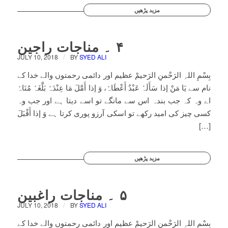
مزید پڑھیں
۴ ۔ مناجات راجین
/
JULY 10, 2018
BY
SYED ALI
بِسْمِ اللہِ الرَحْمنِ الرَحیمْ عظیم اور دائمی رحمتوں والے خدا کے
نام سے یَا مَنْ إذا سَأَلَہُ عَبْدٌ أَعْطَاہُ، وَ إذا أَمَّلَ مَا عِنْدَہُ بَلَّغَہُ مُنَاہُ
اے وہ کہ جب بندہ اس سے مانگے تو اسے دیتا ہے اور جب وہ
کسی چیز کی امید رکھے تو اسکی آرزو پوری کرتا ہے وَ إذا أَقْبَلَ
[…]
مزید پڑھیں
۵ ۔ مناجات راغبین
/
JULY 10, 2018
BY
SYED ALI
بِسْمِ اللہِ الرَحْمنِ الرَحیمْ عظیم اور دائمی رحمتوں والے خدا کے