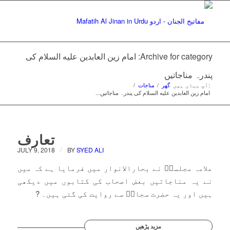
Archive for category: امام زین العابدین علیه السلام کی
پندرہ مناجاتیں
:آپ یہاں ہیں
گھر
/
مناجات
/
امام زین العابدین علیه السلام کی پندرہ مناجاتیں...
تعارف
/
JULY 9, 2018
BY
SYED ALI
علامہ مجلسیؒ نے بحارالانوار میں فرمایا ہے کہ میں
نے یہ مناجاتیں بعض اصحاب کی کتابوں میں دیکھی
ہیں اور یہ حضرت سجادؑ سے روایت کی گئی ہیں۔ ?
مزید پڑھیں