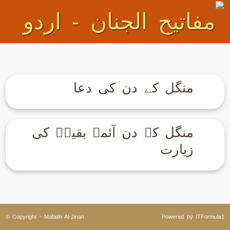
منگل کے دن کی دعا
منگل کے دن آئمہ بقیعؑ کی
زیارت
© Copyright - Mafatih Al-Jinan
Powered by ITFormula1