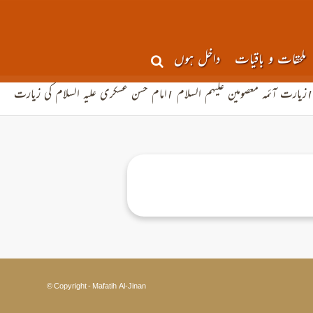
ملحقات و باقیات
داخل ہوں
/
زیارت آئمہ معصومین علیهم السلام
/
امام حسن عسکری علیه السلام کی زیارت
© Copyright - Mafatih Al-Jinan