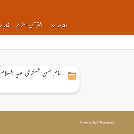
مقدمہ
القرآن الكريم
نماز
امام حسن عسکری علیه السلام
Powered by ITFormula1