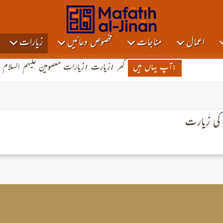
اعمال
مناجات
مخصوص دعائیں
زیارات
:آپ یہاں ہیں
گھر
/
زیارت
/
زیاراتِ معصومین علیہم السلام
 کی زیارت