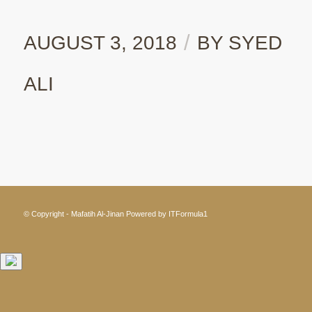
/
AUGUST 3, 2018
BY
SYED
ALI
© Copyright - Mafatih Al-Jinan
Powered by ITFormula1
Clo
this
mod