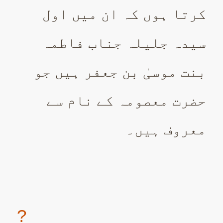
کرتا ہوں کہ ان میں اول
سیدہ جلیلہ جناب فاطمہ
بنت موسیٰ بن جعفر ہیں جو
حضرت معصومہ کے نام سے
معروف ہیں۔
?