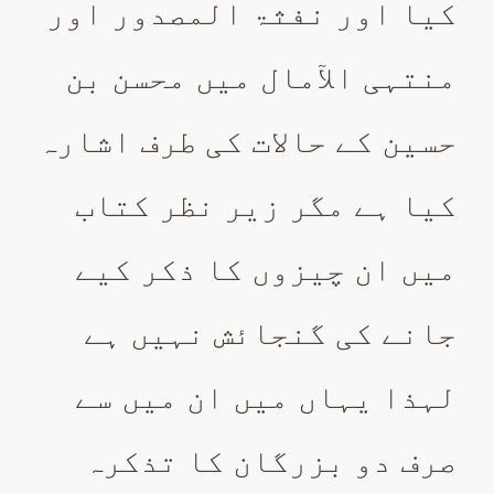
کیا اور نفثۃ المصدور اور
منتہی الآمال میں محسن بن
حسین کے حالات کی طرف اشارہ
کیا ہے مگر زیر نظر کتاب
میں ان چیزوں کا ذکر کیے
جانے کی گنجائش نہیں ہے
لہذا یہاں میں ان میں سے
صرف دو بزرگان کا تذکرہ