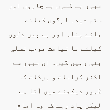
قبور بے کسوں بے چاروں اور
ستم دیدہ لوگوں کیلئے
جائے پناہ اور بے چین دلوں
کیلئے تا قیامت موجب تسلی
بنی رہیں گیں۔ ان قبور سے
اکثر کرامات و برکات کا
ظہور دیکھنے میں آتا ہے
لیکن یاد رہے کہ وہ امام