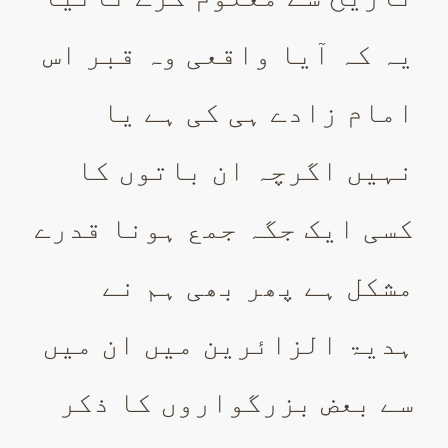
یہ کہ آیا واقعی وہ قبر اس
امام زادے ہی کی ہے یا
نہیں اگرچہ ان باتوں کا
کسی ایک جگہ جمع ہونا قدرے
مشکل ہے پھر بھی ہم نے
ہدیۃ الزائرین میں ان میں
سے بعض بزرگواروں کا ذکر